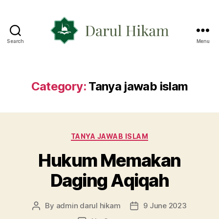
Search
Menu
Yayasan
Darul
Hikam
Category:
Tanya jawab islam
Categories
TANYA JAWAB ISLAM
Hukum Memakan
Daging Aqiqah
By
admin darul hikam
9 June 2023
Post
Post
author
date