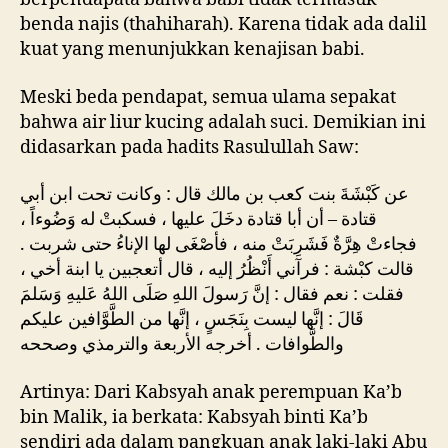
benda najis (thahiharah). Karena tidak ada dalil
kuat yang menunjukkan kenajisan babi.
Meski beda pendapat, semua ulama sepakat
bahwa air liur kucing adalah suci. Demikian ini
didasarkan pada hadits Rasulullah Saw:
عن كَبْشَةَ بنت كعب بن مالك قال : وكانت تحت ابن أبي
قتادة – أن أبا قتادة دخَلَ عليها ، فسكبتْ له وَضُوءاً ،
فجاءتْ هِرَّةٌ فَشَرِبَتْ منه ، فأصْغَى لها الإناءُ حتى شربت .
قالت كبْشة : فرآني أَنْظُرُ إليه ، قال أتعجبين يا ابنة أخي ،
فقلت : نعم فقال : إنَّ رَسولَ اللهِ صَلَى اللهُ عَليهِ وَسَلمَ
قَالَ : إنَّها ليست بِنَجَسٍ ، إنَّها من الطَّوَّافين عليكم
والطَّوافات . أخرجه الأربعة والترمذي وصححه
Artinya: Dari Kabsyah anak perempuan Ka’b
bin Malik, ia berkata: Kabsyah binti Ka’b
sendiri ada dalam pangkuan anak laki-laki Abu