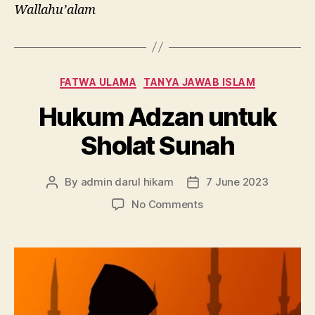
Wallahu’alam
Categories
FATWA ULAMA
TANYA JAWAB ISLAM
Hukum Adzan untuk
Sholat Sunah
By
admin darul hikam
7 June 2023
Post
Post
author
date
on
No Comments
Hukum
Adzan
untuk
Sholat
Sunah