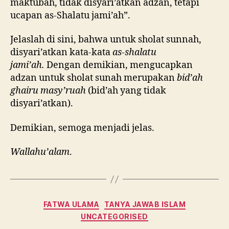
maktubah, tidak disyari’atkan adzan, tetapi
ucapan as-Shalatu jami’ah”.
Jelaslah di sini, bahwa untuk sholat sunnah,
disyari’atkan kata-kata
as-shalatu
jami’ah.
Dengan demikian, mengucapkan
adzan untuk sholat sunah merupakan
bid’ah
ghairu masy’ruah
(bid’ah yang tidak
disyari’atkan).
Demikian, semoga menjadi jelas.
Wallahu’alam
.
Categories
FATWA ULAMA
TANYA JAWAB ISLAM
UNCATEGORISED