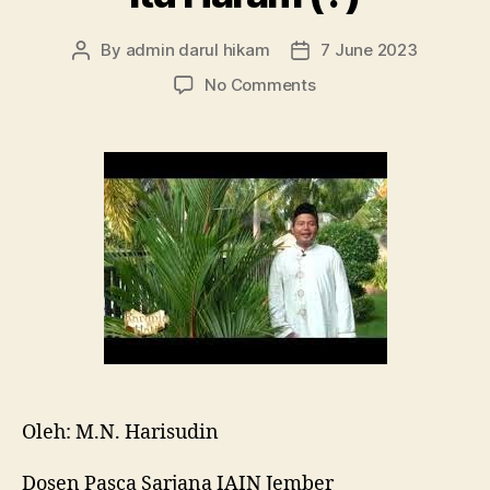
By
admin darul hikam
7 June 2023
Post
Post
author
date
on
No Comments
Tidak
Tahu
Kalau
Zina
Itu
Haram
(?)
Oleh: M.N. Harisudin
Dosen Pasca Sarjana IAIN Jember