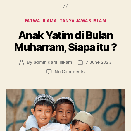
Categories
FATWA ULAMA
TANYA JAWAB ISLAM
Anak Yatim di Bulan
Muharram, Siapa itu ?
By
admin darul hikam
7 June 2023
Post
Post
author
date
on
No Comments
Anak
Yatim
di
Bulan
Muharram,
Siapa
itu
?