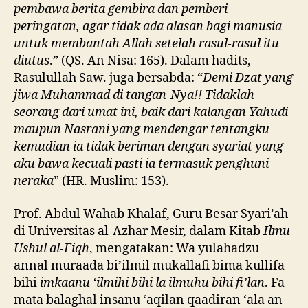
pembawa berita gembira dan pemberi
peringatan, agar tidak ada alasan bagi manusia
untuk membantah Allah setelah rasul-rasul itu
diutus
.” (QS. An Nisa: 165). Dalam hadits,
Rasulullah Saw. juga bersabda: “
Demi Dzat yang
jiwa Muhammad di tangan-Nya!! Tidaklah
seorang dari umat ini, baik dari kalangan Yahudi
maupun Nasrani yang mendengar tentangku
kemudian ia tidak beriman dengan syariat yang
aku bawa kecuali pasti ia termasuk penghuni
neraka
” (HR. Muslim: 153).
Prof. Abdul Wahab Khalaf, Guru Besar Syari’ah
di Universitas al-Azhar Mesir, dalam Kitab
Ilmu
Ushul al-Fiqh
, mengatakan: Wa yulahadzu
annal muraada bi’ilmil mukallafi bima kullifa
bihi
imkaanu ‘ilmihi bihi la ilmuhu bihi fi’lan
. Fa
mata balaghal insanu ‘aqilan qaadiran ‘ala an