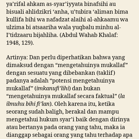
ya’rifal ahkam as-syar’iyyata binafsihi au
bisuali ahlidzikri ‘anha, u’tubira ‘aliman bima
kullifa bihi wa nafadzat alaihi al-ahkaamu wa
ulzima bi atsaariha wala yuqbalu minhu al-
I’tidzaaru bijahliha. (Abdul Wahab Khalaf:
1948, 129).
Artinya: Dan perlu diperhatikan bahwa yang
dimaksud dengan “mengetahuinya mukallaf”
dengan sesuatu yang dibebankan (taklif)
padanya adalah “potensi mengetahuinya
mukallaf” (
imkanufi’lihi
) dan bukan
“mengetahuinya mukallaf secara faktual” (
la
ilmuhu bihi fi’lan
). Oleh karena itu, ketika
seorang sudah baligh, berakal dan mampu
mengetahui hukum syar’i baik dengan dirinya
atau bertanya pada orang yang tahu, maka ia
dianggap sebagai orang yang tahu terhadap apa