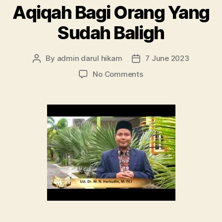
Aqiqah Bagi Orang Yang
Sudah Baligh
By
admin darul hikam
7 June 2023
Post
Post
author
date
on
No Comments
Aqiqah
Bagi
Orang
Yang
Sudah
Baligh