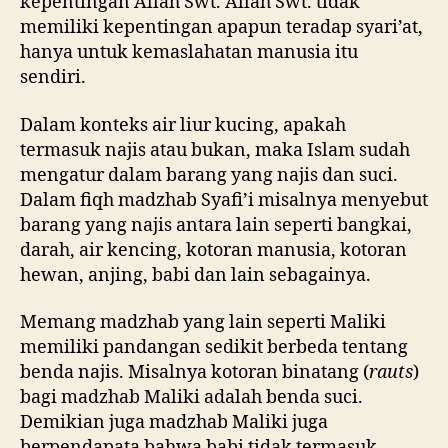
kepentingan Allah Swt. Allah Swt. tidak
memiliki kepentingan apapun teradap syari’at,
hanya untuk kemaslahatan manusia itu
sendiri.
Dalam konteks air liur kucing, apakah
termasuk najis atau bukan, maka Islam sudah
mengatur dalam barang yang najis dan suci.
Dalam fiqh madzhab Syafi’i misalnya menyebut
barang yang najis antara lain seperti bangkai,
darah, air kencing, kotoran manusia, kotoran
hewan, anjing, babi dan lain sebagainya.
Memang madzhab yang lain seperti Maliki
memiliki pandangan sedikit berbeda tentang
benda najis. Misalnya kotoran binatang (
rauts
)
bagi madzhab Maliki adalah benda suci.
Demikian juga madzhab Maliki juga
berpendapata bahwa babi tidak termasuk