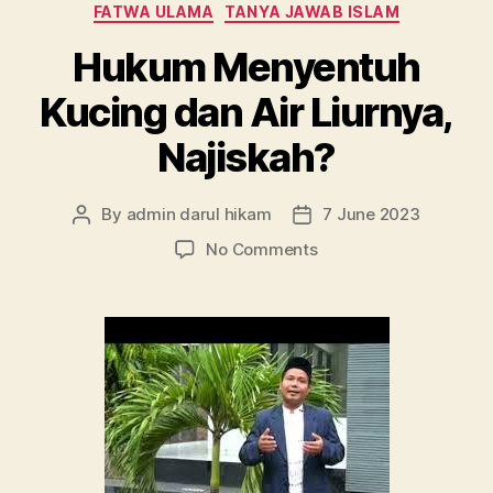
Categories
FATWA ULAMA
TANYA JAWAB ISLAM
Hukum Menyentuh
Kucing dan Air Liurnya,
Najiskah?
By
admin darul hikam
7 June 2023
Post
Post
author
date
on
No Comments
Hukum
Menyentuh
Kucing
dan
Air
Liurnya,
Najiskah?