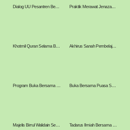
Dialog UU Pesantren Bersama KHR. Ahmad Azaim Ibrahimy
Praktik Merawat Jenazah Oleh Mahasantri Darul Hikam
Khotmil Quran Selama Bulan Suci Ramadhan
Akhirus Sanah Pembelajaran Pondok Pesantren Darul Hikam
Program Buka Bersama Mahasantri Darul Hikam Selama Bulan Ramadhan
Buka Bersama Puasa Sunah Senin-Kamis
Majelis Birrul Walidain Semaan Al-Qur’an Bil Ghaib
Tadarus Ilmiah Bersama Prof. Dr. Nadirsyah Hosen, Ph.D