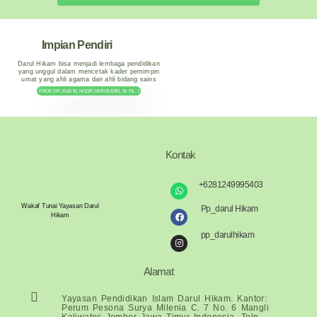
Impian Pendiri
Darul Hikam bisa menjadi lembaga pendidikan
yang unggul dalam mencetak kader pemimpin
umat yang ahli agama dan ahli bidang sains
PROF. DR. KIAI M. NOOR HARISUDIN, M. FIL. I
Kontak
+6281249995403
Wakaf Tunai Yayasan Darul
Pp_darul Hikam
Hikam
pp_darulhikam
Alamat
Yayasan Pendidikan Islam Darul Hikam. Kantor:
Perum Pesona Surya Milenia C. 7 No. 6 Mangli
Kaliwates Jember Jawa Timur Indonesia. Telp.