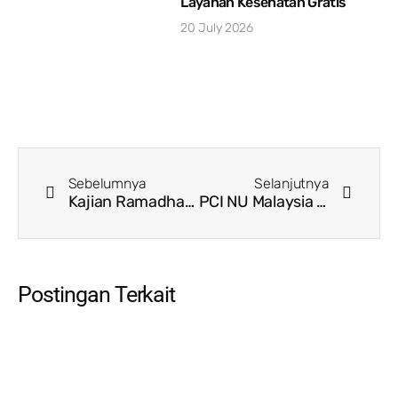
Layanan Kesehatan Gratis
20 July 2026
Sebelumnya
Selanjutnya
Kajian Ramadhan, YPI Darul Hikam Bahas Puasa Perspektif Fiqh dan Kesehatan
PCI NU Malaysia Gelar Buka Puasa Bersama, Pererat Silaturahmi dan Kepedulian bagi Pekerja Migran
Postingan Terkait