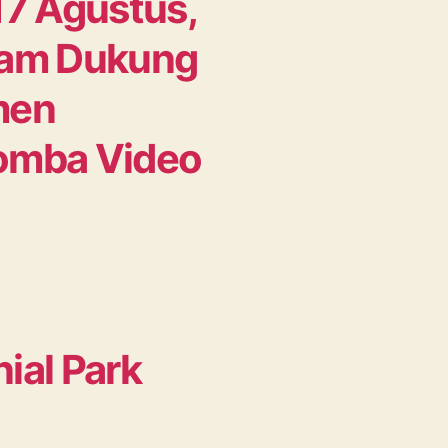
17 Agustus,
kam Dukung
men
omba Video
ial Park