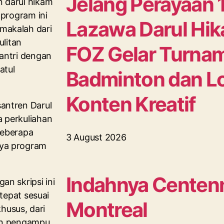
Jelang Perayaan 
n darul hikam
 program ini
Lazawa Darul Hi
makalah dari
ulitan
FOZ Gelar Turna
antri dengan
atul
Badminton dan L
Konten Kreatif
antren Darul
 perkuliahan
beberapa
3 August 2026
nya program
Indahnya Centenn
n skripsi ini
 tepat sesuai
Montreal
husus, dari
sen pengampu