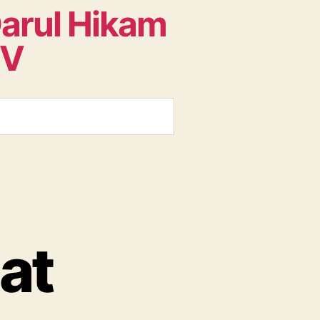
arul Hikam
TV
at