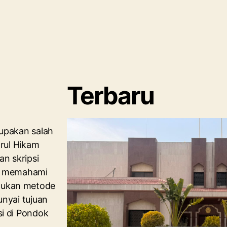
Terbaru
rupakan salah
arul Hikam
n skripsi
um memahami
tukan metode
unyai tujuan
i di Pondok