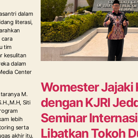
asantri dalam
ang literasi,
garahkan
 cara
u tim
r kesulitan
reka dalam
 Media Center
Womester Jajaki 
ntaranya M.
dengan KJRI Jedd
.H.,M.H, Siti
 program
Seminar Internas
kam lebih
oring serta
Libatkan Tokoh D
gas akhir itu.