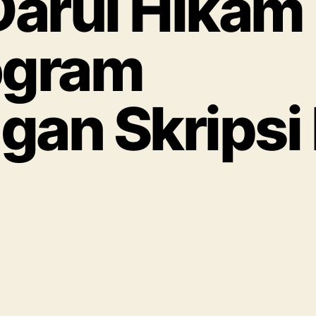
Darul Hikam
ogram
an Skripsi 