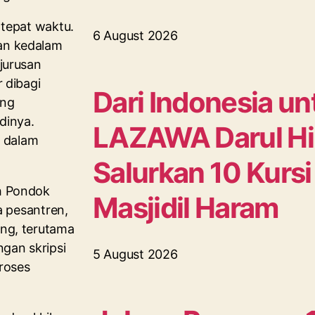
 tepat waktu.
6 August 2026
an kedalam
jurusan
 dibagi
Dari Indonesia unt
ang
dinya.
LAZAWA Darul H
i dalam
Salurkan 10 Kursi
h Pondok
Masjidil Haram
a pesantren,
ng, terutama
gan skripsi
5 August 2026
roses