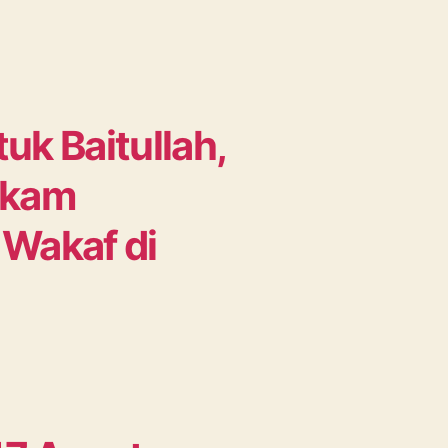
uk Baitullah,
ikam
 Wakaf di