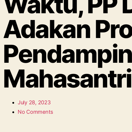
Waktu, PP 
Adakan Pr
Pendamping
Mahasantri
July 28, 2023
No Comments